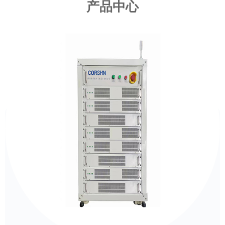
产品中心
product center